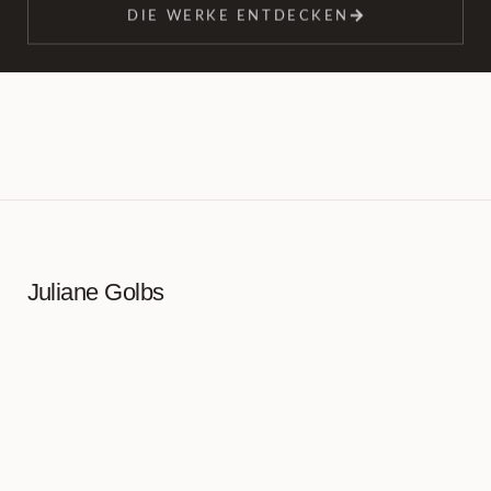
Juliane Golbs
“Ich fühlte mich verantwortlich für die Schönheit der
Welt.”
— KAISER HADRIAN
NAVIGATION